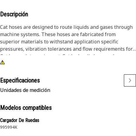
Descripción
Cat hoses are designed to route liquids and gases through
machine systems. These hoses are fabricated from
superior materials to withstand application specific
pressures, vibration tolerances and flow requirements for
Cat heavy-duty equipment. Cat hydraulic hose and
couplings are subjected to the most rigorous testing
processes in the industry. Every Cat hose and coupling
combination is tested as a system to ensure a perfect fit
Especificaciones
that yields maximum safety and dependability.
Unidades de medición
Modelos compatibles
Cargador De Ruedas
995
994K