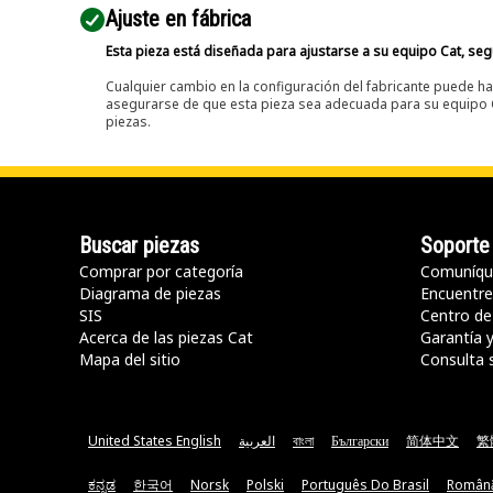
Ajuste en fábrica
Esta pieza está diseñada para ajustarse a su equipo Cat, segú
Cualquier cambio en la configuración del fabricante puede hac
asegurarse de que esta pieza sea adecuada para su equipo Ca
piezas.
Buscar piezas
Soporte
Comprar por categoría
Comuníqu
Diagrama de piezas
Encuentre 
SIS
Centro de
Acerca de las piezas Cat
Garantía 
Mapa del sitio
Consulta 
United States English
العربية
বাংলা
Български
简体中文
繁
ಕನ್ನಡ
한국어
Norsk
Polski
Português Do Brasil
Român