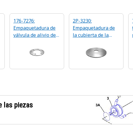
176-7276:
2P-3230:
Empaquetadura de
Empaquetadura de
válvula de alivio de
la cubierta de la
1,6 mm de grosor
tapa del radiador de
3 mm de grosor
 las piezas