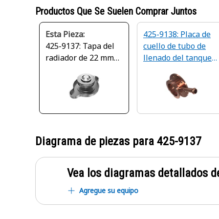
Productos Que Se Suelen Comprar Juntos
Esta Pieza:
425-9138: Placa de
425-9137: Tapa del
cuello de tubo de
radiador de 22 mm
llenado del tanque
de ancho
del radiador de
22 mm de diámetro
interior
Diagrama de piezas para
425-9137
Vea los diagramas detallados de
Agregue su equipo