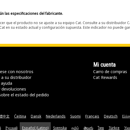
n las especificaciones del fabricante.
er que el producto no se ajuste a su equipo Cat. Consulte a su distribuidor C
t en su estado actual y configuración supuesta. Este indicador no puede gara
Mi cuenta
ese con nosotros
Carro de compras
a su distribuidor
Cat Rewards
 ayuda
y devoluciones
sobre el estado del pedido
體中文
Čeština
Dansk
Nederlands
Suomi
Français
Deutsch
Ελλη
ă
Русский
Español (Latino)
Svenska
தமிழ்
తెలుగు
ไทย
Türkçe
Укр