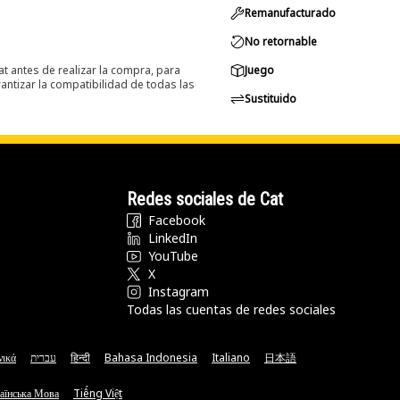
Remanufacturado
No retornable
at antes de realizar la compra, para
Juego
ntizar la compatibilidad de todas las
Sustituido
Redes sociales de Cat
Facebook
LinkedIn
YouTube
X
Instagram
Todas las cuentas de redes sociales
νικά
עברית
हिन्दी
Bahasa Indonesia
Italiano
日本語
аїнська Мова
Tiếng Việt