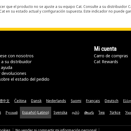
er que el producto no se ajuste a su equipo Cat. Consulte a su distribuidor C
t en su estado actual y configuración supuesta. Este indicador no puede gara
Mi cuenta
ese con nosotros
Carro de compras
a su distribuidor
Cat Rewards
 ayuda
y devoluciones
sobre el estado del pedido
體中文
Čeština
Dansk
Nederlands
Suomi
Français
Deutsch
Ελλη
ă
Русский
Español (Latino)
Svenska
தமிழ்
తెలుగు
ไทย
Türkçe
Укр
cookies
No vender ni compartir mi información personal