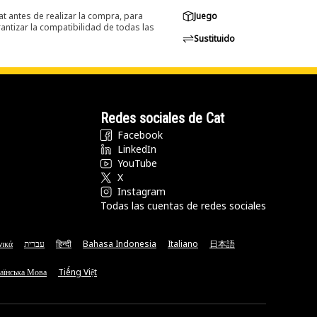
at antes de realizar la compra, para
Juego
ntizar la compatibilidad de todas las
Sustituido
Redes sociales de Cat
Facebook
LinkedIn
YouTube
X
Instagram
Todas las cuentas de redes sociales
νικά
עברית
हिन्दी
Bahasa Indonesia
Italiano
日本語
аїнська Мова
Tiếng Việt