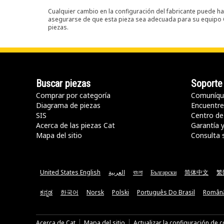
Cualquier cambio en la configuración del fabricante puede hac
asegurarse de que esta pieza sea adecuada para su equipo Ca
piezas.
Buscar piezas
Soporte
Comprar por categoría
Comuníqu
Diagrama de piezas
Encuentre 
SIS
Centro de
Acerca de las piezas Cat
Garantía 
Mapa del sitio
Consulta 
United States English
العربية
বাংলা
Български
简体中文
繁
ಕನ್ನಡ
한국어
Norsk
Polski
Português Do Brasil
Român
Acerca de Cat
Mapa del sitio
Actualizar la configuración de 