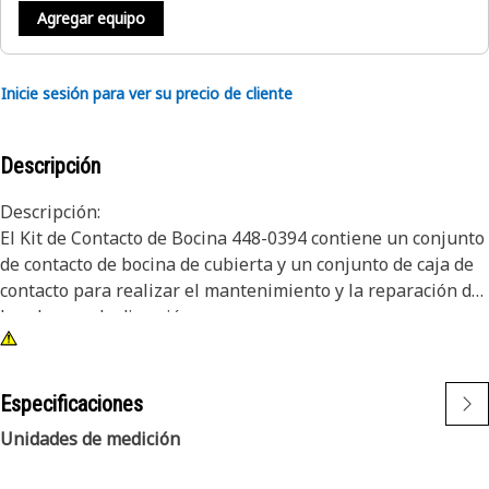
Agregar equipo
Inicie sesión para ver su precio de cliente
Descripción
Descripción:
El Kit de Contacto de Bocina 448-0394 contiene un conjunto
de contacto de bocina de cubierta y un conjunto de caja de
contacto para realizar el mantenimiento y la reparación de
la columna de dirección.
Atributos:
Nuestros kits están diseñados para su comodidad: se
Especificaciones
empaquetan previamente, se piden con un único número
Unidades de medición
de pieza y se entregan en una sola caja, lo que le permite
ahorrar tiempo y dinero.