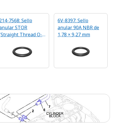
214-7568: Sello
6V-8397: Sello
anular STOR
anular 90A NBR de
(Straight Thread O-
1,78 × 9,27 mm
Ring, sello anular de
rosca recta,
SAE 9/16-18)