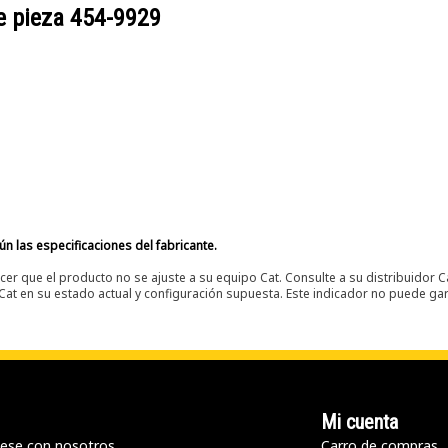
e pieza
454-9929
n las especificaciones del fabricante.
er que el producto no se ajuste a su equipo Cat. Consulte a su distribuidor C
t en su estado actual y configuración supuesta. Este indicador no puede gara
Mi cuenta
ese con nosotros
Carro de compras