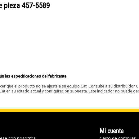
e pieza
457-5589
n las especificaciones del fabricante.
er que el producto no se ajuste a su equipo Cat. Consulte a su distribuidor C
t en su estado actual y configuración supuesta. Este indicador no puede gara
Mi cuenta
ese con nosotros
Carro de compras