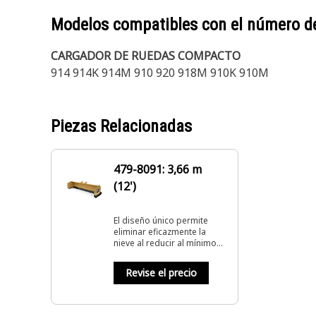
Modelos compatibles con el número d
CARGADOR DE RUEDAS COMPACTO
914 914K 914M 910 920 918M 910K 910M
Piezas Relacionadas
479-8091: 3,66 m
(12')
El diseño único permite
eliminar eficazmente la
nieve al reducir al mínimo
las pasadas y disminuir las
acumulaciones de sal.
Revise el precio