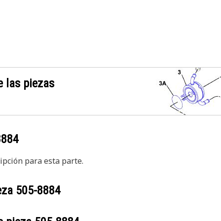
 las piezas
8884
pción para esta parte.
ieza
505-8884