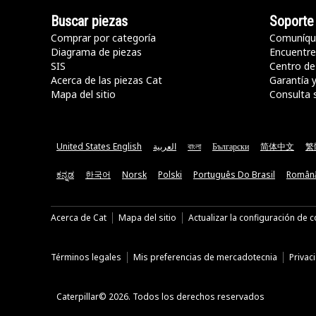
Buscar piezas
Soporte
Comprar por categoría
Comuníqu
Diagrama de piezas
Encuentre 
SIS
Centro de
Acerca de las piezas Cat
Garantía 
Mapa del sitio
Consulta 
United States English
العربية
বাংলা
Български
简体中文
繁
ಕನ್ನಡ
한국어
Norsk
Polski
Português Do Brasil
Român
Acerca de Cat
Mapa del sitio
Actualizar la configuración de 
Términos legales
Mis preferencias de mercadotecnia
Privac
Caterpillar© 2026. Todos los derechos reservados