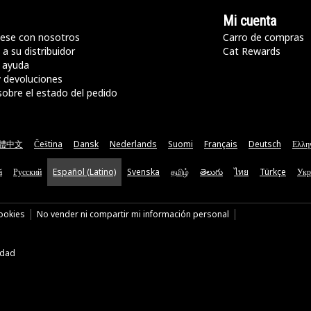
Mi cuenta
ese con nosotros
Carro de compras
a su distribuidor
Cat Rewards
 ayuda
y devoluciones
sobre el estado del pedido
體中文
Čeština
Dansk
Nederlands
Suomi
Français
Deutsch
Ελλη
ă
Русский
Español (Latino)
Svenska
தமிழ்
తెలుగు
ไทย
Türkçe
Укр
cookies
No vender ni compartir mi información personal
idad