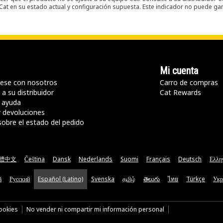
t en su estado actual y configuración supuesta. Este indicador no puede gara
Mi cuenta
ese con nosotros
Carro de compras
a su distribuidor
Cat Rewards
 ayuda
y devoluciones
sobre el estado del pedido
體中文
Čeština
Dansk
Nederlands
Suomi
Français
Deutsch
Ελλη
ă
Русский
Español (Latino)
Svenska
தமிழ்
తెలుగు
ไทย
Türkçe
Укр
cookies
No vender ni compartir mi información personal