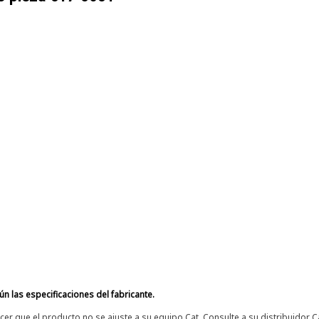
n las especificaciones del fabricante.
er que el producto no se ajuste a su equipo Cat. Consulte a su distribuidor C