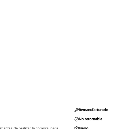
Remanufacturado
No retornable
at antes de realizar la compra, para
Juego