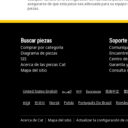
asegurarse de que esta pieza sea adecuada para su equipo Ca
piezas.
Buscar piezas
Soporte
Comprar por categoría
Comuníqu
Diagrama de piezas
Encuentre 
SIS
Centro de
Acerca de las piezas Cat
Garantía 
Mapa del sitio
Consulta 
United States English
العربية
বাংলা
Български
简体中文
繁
ಕನ್ನಡ
한국어
Norsk
Polski
Português Do Brasil
Român
Acerca de Cat
Mapa del sitio
Actualizar la configuración de 