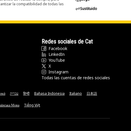
ntizar la compatibilidad de todas las
Sustituido
Redes sociales de Cat
Facebook
LinkedIn
YouTube
X
Instagram
Todas las cuentas de redes sociales
νικά
עברית
हिन्दी
Bahasa Indonesia
Italiano
日本語
аїнська Мова
Tiếng Việt