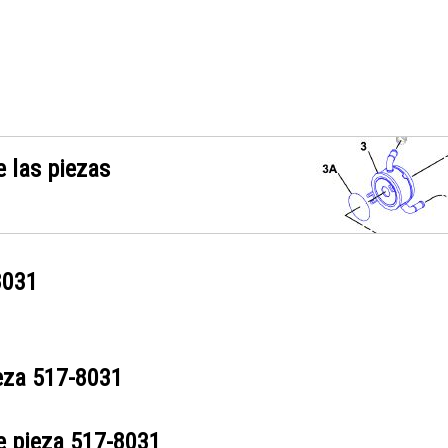
 las piezas
8031
ieza
517-8031
e pieza
517-8031