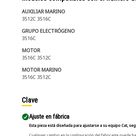
AUXILIAR MARINO
3512C 3516C
GRUPO ELECTRÓGENO
3516C
MOTOR
3516C 3512C
MOTOR MARINO
3516C 3512C
Clave
Ajuste en fábrica
Esta pieza está diseñada para ajustarse a su equipo Cat, segú
Cualquier cambio en la configuración del fabricante puede hac