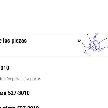
 las piezas
3010
pción para esta parte.
ieza
527-3010