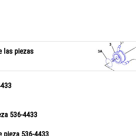
 las piezas
4433
ieza
536-4433
e pieza
536-4433