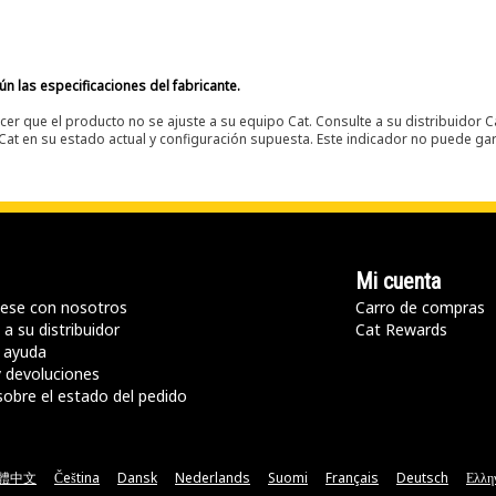
n las especificaciones del fabricante.
er que el producto no se ajuste a su equipo Cat. Consulte a su distribuidor C
t en su estado actual y configuración supuesta. Este indicador no puede gara
Mi cuenta
ese con nosotros
Carro de compras
a su distribuidor
Cat Rewards
 ayuda
y devoluciones
sobre el estado del pedido
體中文
Čeština
Dansk
Nederlands
Suomi
Français
Deutsch
Ελλη