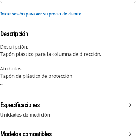
Inicie sesión para ver su precio de cliente
Descripción
Descripción:
Tapón plástico para la columna de dirección.
Atributos:
Tapón de plástico de protección
Aplicación:
Consulte el Manual del Propietario o comuníquese con su
Especificaciones
distribuidor Cat local para obtener más información.
Unidades de medición
Modelos compatibles