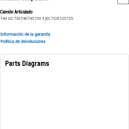
Camión Articulado
740 GC
730
740
745
730 EJECTOR
725
735
Información de la garantía
Política de devoluciones
Parts Diagrams