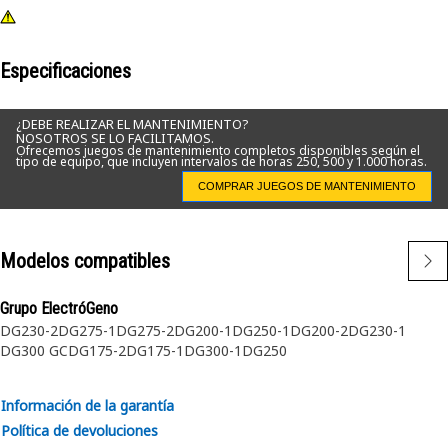
Especificaciones
¿DEBE REALIZAR EL MANTENIMIENTO?
NOSOTROS SE LO FACILITAMOS.
Ofrecemos juegos de mantenimiento completos disponibles según el
tipo de equipo, que incluyen intervalos de horas 250, 500 y 1.000 horas.
COMPRAR JUEGOS DE MANTENIMIENTO
Modelos compatibles
Grupo ElectróGeno
DG230-2
DG275-1
DG275-2
DG200-1
DG250-1
DG200-2
DG230-1
DG300 GC
DG175-2
DG175-1
DG300-1
DG250
Información de la garantía
Política de devoluciones