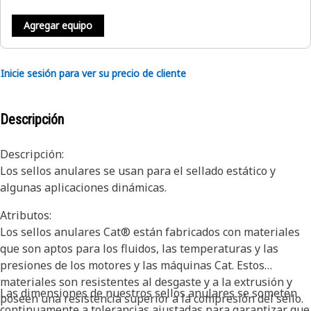
Agregar equipo
Inicie sesión para ver su precio de cliente
Descripción
Descripción:
Los sellos anulares se usan para el sellado estático y
algunas aplicaciones dinámicas.
Atributos:
Los sellos anulares Cat® están fabricados con materiales
que son aptos para los fluidos, las temperaturas y las
presiones de los motores y las máquinas Cat. Estos
materiales son resistentes al desgaste y a la extrusión y
Las dimensiones de nuestros sellos anulares se someten
poseen una resistencia superior a la compresión del sello.
continuamente a tolerancias ajustadas para garantizar que