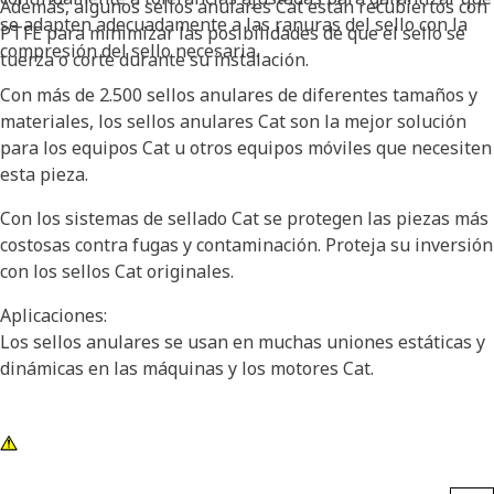
Además, algunos sellos anulares Cat están recubiertos con
se adapten adecuadamente a las ranuras del sello con la
PTFE para minimizar las posibilidades de que el sello se
compresión del sello necesaria.
tuerza o corte durante su instalación.
Con más de 2.500 sellos anulares de diferentes tamaños y
materiales, los sellos anulares Cat son la mejor solución
para los equipos Cat u otros equipos móviles que necesiten
esta pieza.
Con los sistemas de sellado Cat se protegen las piezas más
costosas contra fugas y contaminación. Proteja su inversión
con los sellos Cat originales.
Aplicaciones:
Los sellos anulares se usan en muchas uniones estáticas y
dinámicas en las máquinas y los motores Cat.