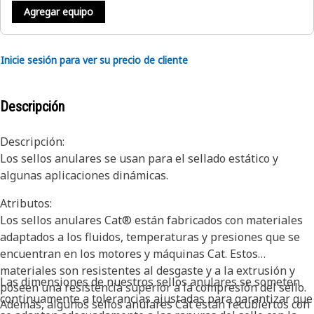
Agregar equipo
Inicie sesión para ver su precio de cliente
Descripción
Descripción:
Los sellos anulares se usan para el sellado estático y
algunas aplicaciones dinámicas.
Atributos:
Los sellos anulares Cat® están fabricados con materiales
adaptados a los fluidos, temperaturas y presiones que se
encuentran en los motores y máquinas Cat. Estos
materiales son resistentes al desgaste y a la extrusión y
Las dimensiones de nuestros sellos anulares se someten
poseen una resistencia superior a la compresión del sello.
continuamente a tolerancias ajustadas para garantizar que
Además, algunos sellos anulares Cat están recubiertos con