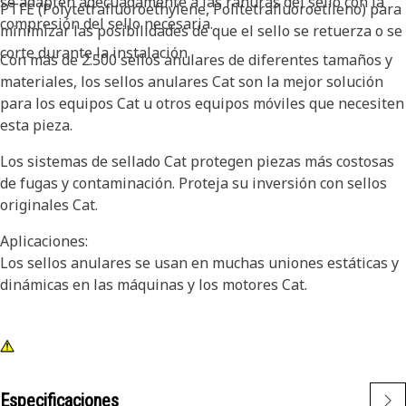
se adapten adecuadamente a las ranuras del sello con la
PTFE (Polytetrafluoroethylene, Politetrafluoroetileno) para
compresión del sello necesaria.
minimizar las posibilidades de que el sello se retuerza o se
corte durante la instalación.
Con más de 2.500 sellos anulares de diferentes tamaños y
materiales, los sellos anulares Cat son la mejor solución
para los equipos Cat u otros equipos móviles que necesiten
esta pieza.
Los sistemas de sellado Cat protegen piezas más costosas
de fugas y contaminación. Proteja su inversión con sellos
originales Cat.
Aplicaciones:
Los sellos anulares se usan en muchas uniones estáticas y
dinámicas en las máquinas y los motores Cat.
Especificaciones