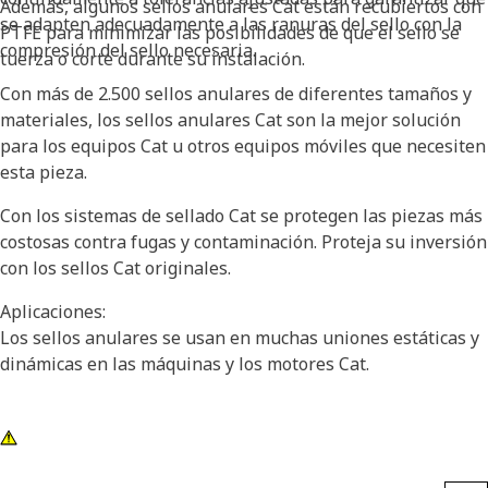
Además, algunos sellos anulares Cat están recubiertos con
se adapten adecuadamente a las ranuras del sello con la
PTFE para minimizar las posibilidades de que el sello se
compresión del sello necesaria.
tuerza o corte durante su instalación.
Con más de 2.500 sellos anulares de diferentes tamaños y
materiales, los sellos anulares Cat son la mejor solución
para los equipos Cat u otros equipos móviles que necesiten
esta pieza.
Con los sistemas de sellado Cat se protegen las piezas más
costosas contra fugas y contaminación. Proteja su inversión
con los sellos Cat originales.
Aplicaciones:
Los sellos anulares se usan en muchas uniones estáticas y
dinámicas en las máquinas y los motores Cat.