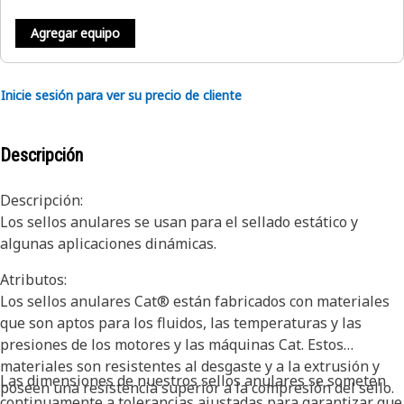
Agregar equipo
Inicie sesión para ver su precio de cliente
Descripción
Descripción:
Los sellos anulares se usan para el sellado estático y
algunas aplicaciones dinámicas.
Atributos:
Los sellos anulares Cat® están fabricados con materiales
que son aptos para los fluidos, las temperaturas y las
presiones de los motores y las máquinas Cat. Estos
materiales son resistentes al desgaste y a la extrusión y
Las dimensiones de nuestros sellos anulares se someten
poseen una resistencia superior a la compresión del sello.
continuamente a tolerancias ajustadas para garantizar que