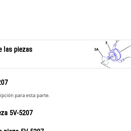
 las piezas
207
pción para esta parte.
ieza
5V-5207