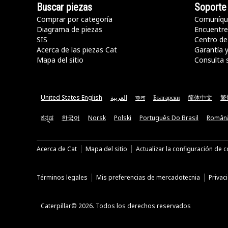
Buscar piezas
Soporte
Comprar por categoría
Comuníqu
Diagrama de piezas
Encuentre 
SIS
Centro de
Acerca de las piezas Cat
Garantía 
Mapa del sitio
Consulta 
United States English
العربية
বাংলা
Български
简体中文
繁
ಕನ್ನಡ
한국어
Norsk
Polski
Português Do Brasil
Român
Acerca de Cat
Mapa del sitio
Actualizar la configuración de 
Términos legales
Mis preferencias de mercadotecnia
Privac
Caterpillar© 2026. Todos los derechos reservados