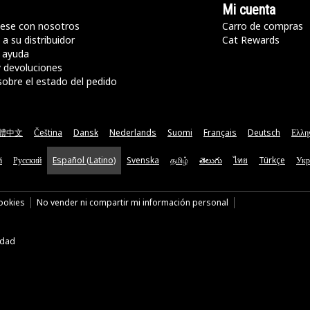
Mi cuenta
ese con nosotros
Carro de compras
a su distribuidor
Cat Rewards
 ayuda
y devoluciones
sobre el estado del pedido
體中文
Čeština
Dansk
Nederlands
Suomi
Français
Deutsch
Ελλη
ă
Русский
Español (Latino)
Svenska
தமிழ்
తెలుగు
ไทย
Türkçe
Укр
cookies
No vender ni compartir mi información personal
idad