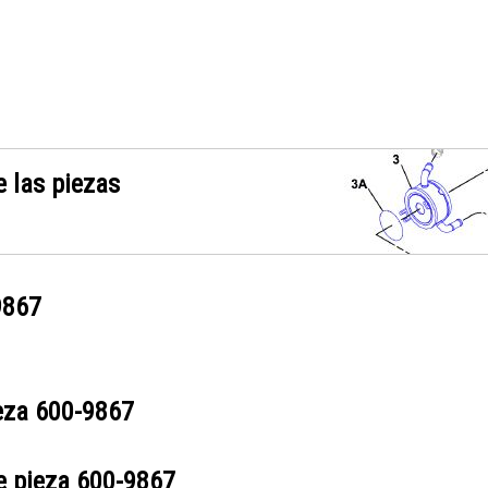
 las piezas
9867
ieza
600-9867
e pieza
600-9867