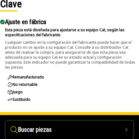
Clave
Applications:
The Bucket Position Sensor Installation Jig Plate is used to
Ajuste en fábrica
accurately align and mount the bucket position sensor,
ensuring reliable measurement and operation in
Esta pieza está diseñada para ajustarse a su equipo Cat, según las
especificaciones del fabricante.
equipment.
Cualquier cambio en la configuración del fabricante puede hacer que el
producto no se ajuste a su equipo Cat. Consulte a su distribuidor Cat
antes de realizar la compra, para asegurarse de que esta pieza sea
adecuada para su equipo Cat en su estado actual y configuración
supuesta. Este indicador no puede garantizar la compatibilidad de todas
las piezas.
Remanufacturado
No retornable
Juego
Sustituido
Buscar piezas