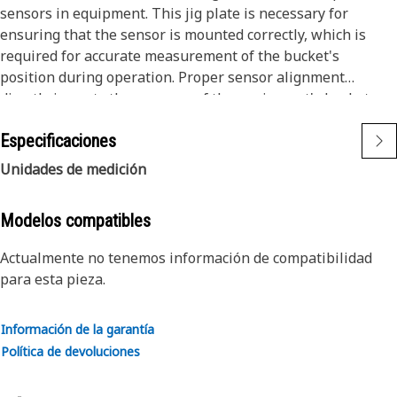
sensors in equipment. This jig plate is necessary for
ensuring that the sensor is mounted correctly, which is
required for accurate measurement of the bucket's
position during operation. Proper sensor alignment
directly impacts the accuracy of the equipment's bucket
positioning system, influencing performance and efficiency.
Especificaciones
By providing a stable and adjustable platform, the jig plate
enables operators to achieve exact positioning, reducing
Unidades de medición
the risk of errors that lead to operational issues and
inefficiencies.
Modelos compatibles
Attributes:
Actualmente no tenemos información de compatibilidad
• Provides a stable platform for accurate sensor mounting
para esta pieza.
and adjustment.
• Reduces the risk of misalignment errors during sensor
Información de la garantía
installation.
Política de devoluciones
• Facilitates quick and easy sensor replacement and
adjustment.