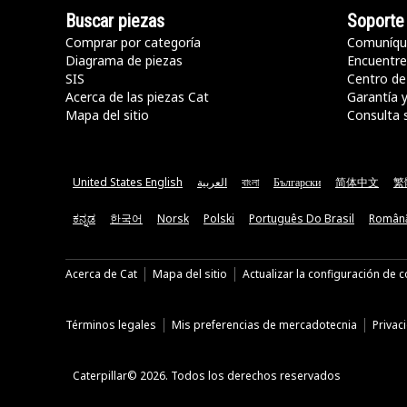
Buscar piezas
Soporte
Comprar por categoría
Comuníqu
Diagrama de piezas
Encuentre 
SIS
Centro de
Acerca de las piezas Cat
Garantía 
Mapa del sitio
Consulta 
United States English
العربية
বাংলা
Български
简体中文
繁
ಕನ್ನಡ
한국어
Norsk
Polski
Português Do Brasil
Român
Acerca de Cat
Mapa del sitio
Actualizar la configuración de 
Términos legales
Mis preferencias de mercadotecnia
Privac
Caterpillar© 2026. Todos los derechos reservados