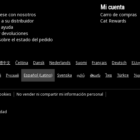
Mi cuenta
ese con nosotros
Carro de compras
a su distribuidor
Cat Rewards
 ayuda
y devoluciones
sobre el estado del pedido
體中文
Čeština
Dansk
Nederlands
Suomi
Français
Deutsch
Ελλη
ă
Русский
Español (Latino)
Svenska
தமிழ்
తెలుగు
ไทย
Türkçe
Укр
cookies
No vender ni compartir mi información personal
idad