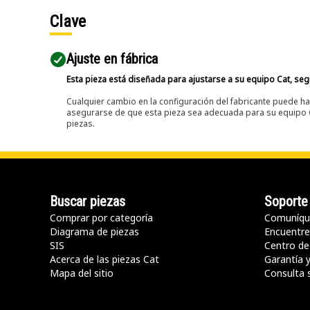
Clave
Ajuste en fábrica
Esta pieza está diseñada para ajustarse a su equipo Cat, segú
Cualquier cambio en la configuración del fabricante puede hac
asegurarse de que esta pieza sea adecuada para su equipo Ca
piezas.
Buscar piezas
Soporte
Comprar por categoría
Comuníqu
Diagrama de piezas
Encuentre 
SIS
Centro de
Acerca de las piezas Cat
Garantía 
Mapa del sitio
Consulta 