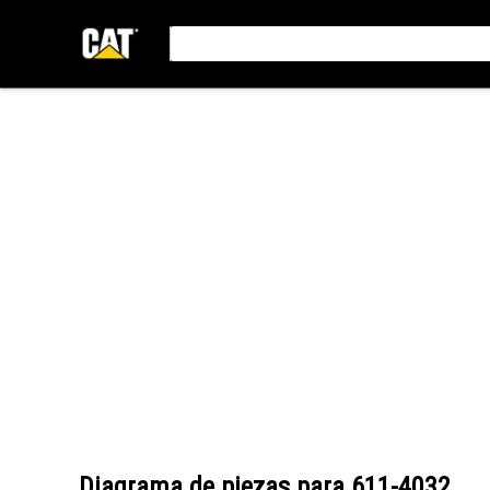
Diagrama de piezas para
611-4032