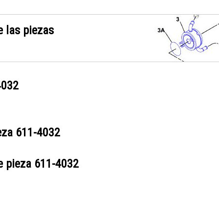
 las piezas
4032
ieza
611-4032
e pieza
611-4032