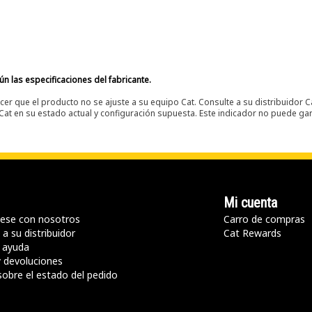
n las especificaciones del fabricante.
er que el producto no se ajuste a su equipo Cat. Consulte a su distribuidor C
t en su estado actual y configuración supuesta. Este indicador no puede gara
Mi cuenta
ese con nosotros
Carro de compras
a su distribuidor
Cat Rewards
 ayuda
y devoluciones
sobre el estado del pedido