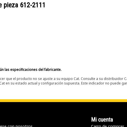
e pieza
612-2111
n las especificaciones del fabricante.
er que el producto no se ajuste a su equipo Cat. Consulte a su distribuidor C
t en su estado actual y configuración supuesta. Este indicador no puede gara
Mi cuenta
ese con nosotros
Carro de compras