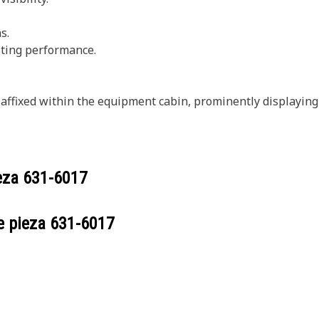
s.
asting performance.
affixed within the equipment cabin, prominently displaying 
ieza
631-6017
e pieza
631-6017