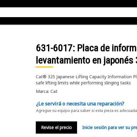
631-6017
: Placa de infor
levantamiento en japonés
Cat® 325 Japanese Lifting Capacity Information Pl
safe lifting limits while performing slinging tasks
Marca: Cat
¿Le servirá o necesita una reparación?
Agregue su equipo para saber si esta pieza es adecuada 
Revise el precio
Inicie sesión para ver su pr