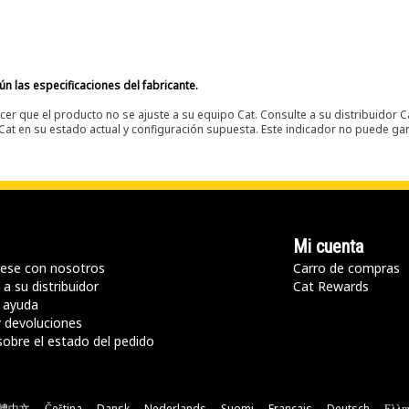
n las especificaciones del fabricante.
er que el producto no se ajuste a su equipo Cat. Consulte a su distribuidor C
t en su estado actual y configuración supuesta. Este indicador no puede gara
Mi cuenta
ese con nosotros
Carro de compras
a su distribuidor
Cat Rewards
 ayuda
y devoluciones
sobre el estado del pedido
體中文
Čeština
Dansk
Nederlands
Suomi
Français
Deutsch
Ελλη