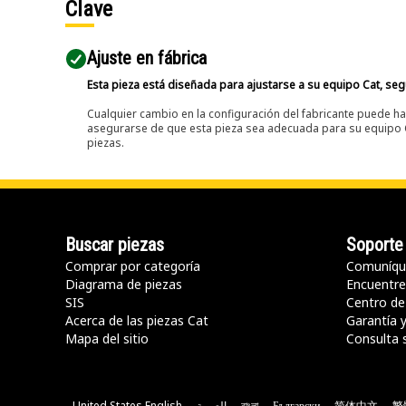
Clave
Ajuste en fábrica
Esta pieza está diseñada para ajustarse a su equipo Cat, segú
Cualquier cambio en la configuración del fabricante puede hac
asegurarse de que esta pieza sea adecuada para su equipo Ca
piezas.
Buscar piezas
Soporte
Comprar por categoría
Comuníqu
Diagrama de piezas
Encuentre 
SIS
Centro de
Acerca de las piezas Cat
Garantía 
Mapa del sitio
Consulta 
United States English
العربية
বাংলা
Български
简体中文
繁