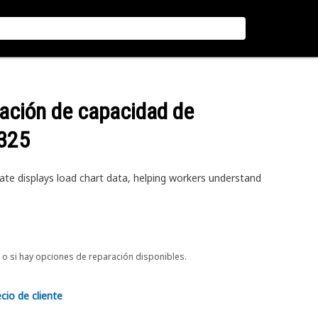
mación de capacidad de
 325
ate displays load chart data, helping workers understand
o si hay opciones de reparación disponibles.
ecio de cliente