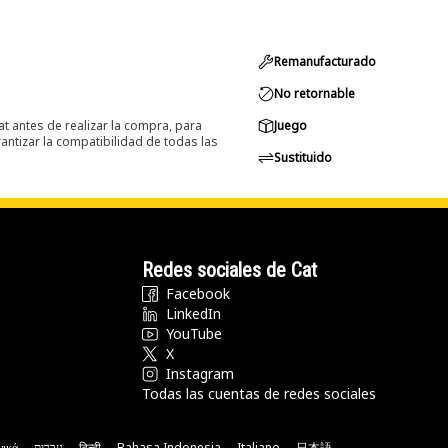
Remanufacturado
No retornable
at antes de realizar la compra, para
Juego
ntizar la compatibilidad de todas las
Sustituido
Redes sociales de Cat
Facebook
LinkedIn
YouTube
X
Instagram
Todas las cuentas de redes sociales
νικά
עברית
हिन्दी
Bahasa Indonesia
Italiano
日本語