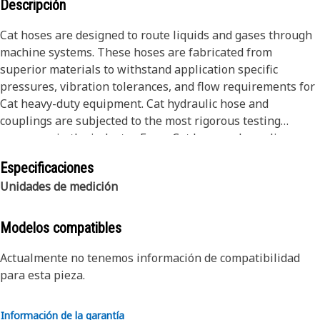
Descripción
Cat hoses are designed to route liquids and gases through
machine systems. These hoses are fabricated from
superior materials to withstand application specific
pressures, vibration tolerances, and flow requirements for
Cat heavy-duty equipment. Cat hydraulic hose and
couplings are subjected to the most rigorous testing
processes in the industry. Every Cat hose and coupling
combination is tested as a system to ensure a perfect fit
Especificaciones
that yields maximum safety and dependability.
Unidades de medición
Modelos compatibles
Actualmente no tenemos información de compatibilidad
para esta pieza.
Información de la garantía