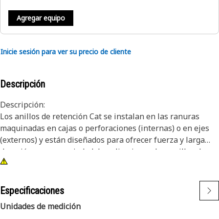
Agregar equipo
Inicie sesión para ver su precio de cliente
Descripción
Descripción:
Los anillos de retención Cat se instalan en las ranuras
maquinadas en cajas o perforaciones (internas) o en ejes
(externos) y están diseñados para ofrecer fuerza y larga
duración en una variedad de aplicaciones. Los anillos de
retención Cat se fabrican de acuerdo con especificaciones
precisas y para proporcionar durabilidad, confiabilidad y
productividad. Puede confiar en que este producto
Especificaciones
"Construido para producir" lo ayudará a realizar más
Unidades de medición
tareas. Los anillos de retención cumplen o superan los