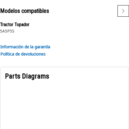
requisitos de las normas ANSI, ASTM y DIN. Están armados
en un eje o una ranura de caja para retener un
Modelos compatibles
componente o conjunto.
Tractor Topador
5A
5P
5S
Información de la garantía
Política de devoluciones
Parts Diagrams