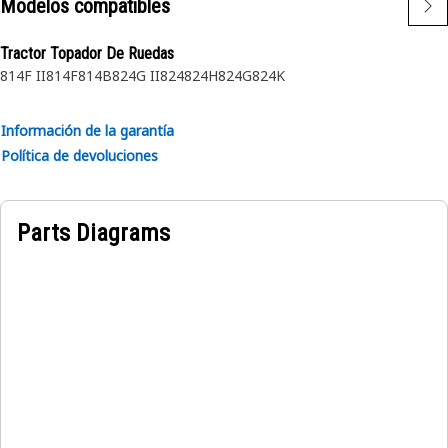
Modelos compatibles
en un eje o una ranura de caja para retener un
componente o conjunto.
Tractor Topador De Ruedas
814F II
814F
814B
824G II
824
824H
824G
824K
Información de la garantía
Política de devoluciones
Parts Diagrams