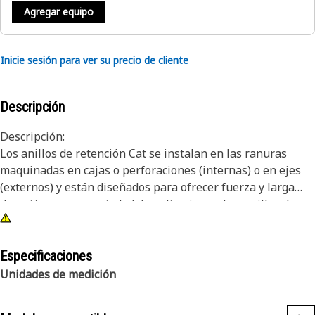
Agregar equipo
Inicie sesión para ver su precio de cliente
Descripción
Descripción:
Los anillos de retención Cat se instalan en las ranuras
maquinadas en cajas o perforaciones (internas) o en ejes
(externos) y están diseñados para ofrecer fuerza y larga
duración en una variedad de aplicaciones. Los anillos de
retención Cat se fabrican de acuerdo con especificaciones
precisas y para proporcionar durabilidad, confiabilidad y
productividad. Puede confiar en que este producto
Especificaciones
"Construido para producir" lo ayudará a realizar más
Unidades de medición
tareas. Los anillos de retención cumplen o superan los
requisitos de las normas ANSI, ASTM y DIN. Están armados