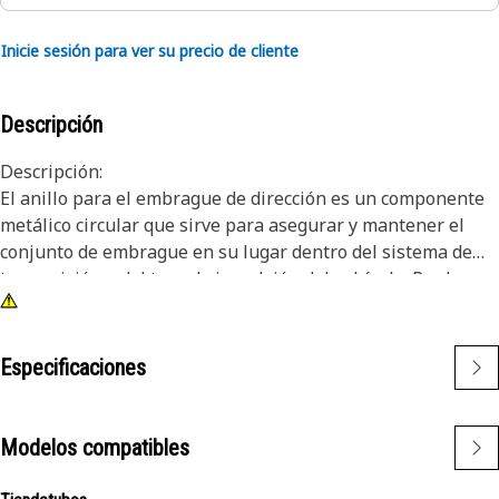
Inicie sesión para ver su precio de cliente
Descripción
Descripción:
El anillo para el embrague de dirección es un componente
metálico circular que sirve para asegurar y mantener el
conjunto de embrague en su lugar dentro del sistema de
transmisión o del tren de impulsión del vehículo. Por lo
general, se instala en una ranura o hueco en la caja o el
cubo del embrague. El anillo ejerce presión radial contra
los componentes del embrague, lo que evita que se
Especificaciones
desprendan o se deshagan durante el funcionamiento.
Atributos:
Modelos compatibles
• Soporta las demandas del conjunto de embrague y
proporciona una retención segura.