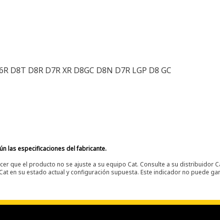
 D6R D8T D8R D7R XR D8GC D8N D7R LGP D8 GC
n las especificaciones del fabricante.
er que el producto no se ajuste a su equipo Cat. Consulte a su distribuidor C
t en su estado actual y configuración supuesta. Este indicador no puede gara