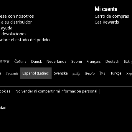
Mi cuenta
ese con nosotros
Carro de compras
a su distribuidor
Cat Rewards
 ayuda
y devoluciones
sobre el estado del pedido
體中文
Čeština
Dansk
Nederlands
Suomi
Français
Deutsch
Ελλη
ă
Русский
Español (Latino)
Svenska
தமிழ்
తెలుగు
ไทย
Türkçe
Укр
cookies
No vender ni compartir mi información personal
idad