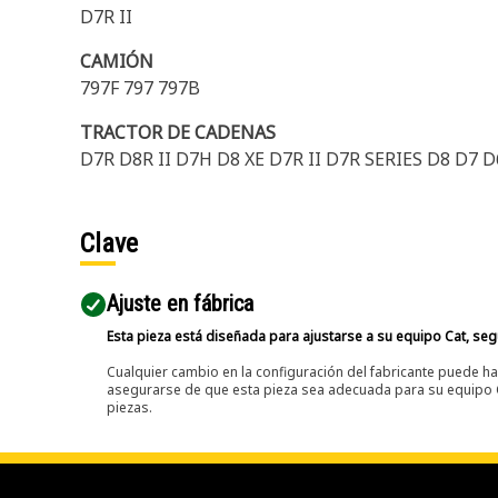
D7R II
CAMIÓN
797F 797 797B
TRACTOR DE CADENAS
D7R D8R II D7H D8 XE D7R II D7R SERIES D8 D7
Clave
Ajuste en fábrica
Esta pieza está diseñada para ajustarse a su equipo Cat, segú
Cualquier cambio en la configuración del fabricante puede hac
asegurarse de que esta pieza sea adecuada para su equipo Ca
piezas.