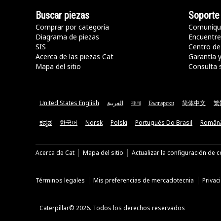
Buscar piezas
Soporte
Comprar por categoría
Comuníqu
Diagrama de piezas
Encuentre 
SIS
Centro de
Acerca de las piezas Cat
Garantía 
Mapa del sitio
Consulta 
United States English
العربية
বাংলা
Български
简体中文
繁
ಕನ್ನಡ
한국어
Norsk
Polski
Português Do Brasil
Român
Acerca de Cat
Mapa del sitio
Actualizar la configuración de 
Términos legales
Mis preferencias de mercadotecnia
Privac
Caterpillar© 2026. Todos los derechos reservados