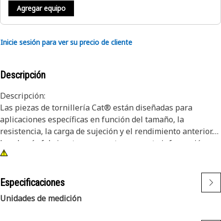
Agregar equipo
Inicie sesión para ver su precio de cliente
Descripción
Descripción:
Las piezas de tornillería Cat® están diseñadas para
aplicaciones específicas en función del tamaño, la
resistencia, la carga de sujeción y el rendimiento anterior.
Los demás fabricantes no cuentan con esta información.
Estas piezas se seleccionan para que duren hasta la
reconstrucción o hasta el final de la vida útil de la máquina.
Si bien puede parecer que las piezas de tornillería que no
Especificaciones
fabrica Cat son adecuadas, recuerde que no hay otra
Unidades de medición
empresa que conozca su máquina como nosotros.
Los pernos de cabeza hueca se usan en diseños que no