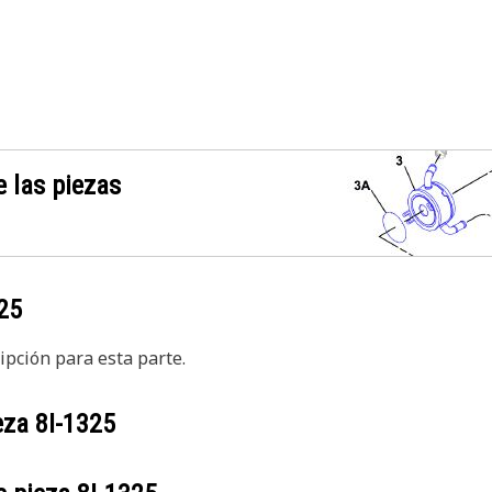
 las piezas
25
pción para esta parte.
ieza
8I-1325