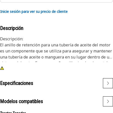
Inicie sesión para ver su precio de cliente
Descripción
Descripción:
El anillo de retención para una tubería de aceite del motor
es un componente que se utiliza para asegurar y mantener
una tubería de aceite o manguera en su lugar dentro de un
sistema del motor. Es un pequeño anillo circular de metal
con una división o abertura. Está diseñado para instalarse
alrededor de la tubería de aceite y luego insertarse en una
ranura o hueco en el motor o la conexión de la tubería de
Especificaciones
aceite. Una vez en su lugar, el anillo de retención evita que
la tubería de aceite se deslice o desconecte durante el
funcionamiento del motor, lo que garantiza una conexión
Modelos compatibles
segura y sin fugas.