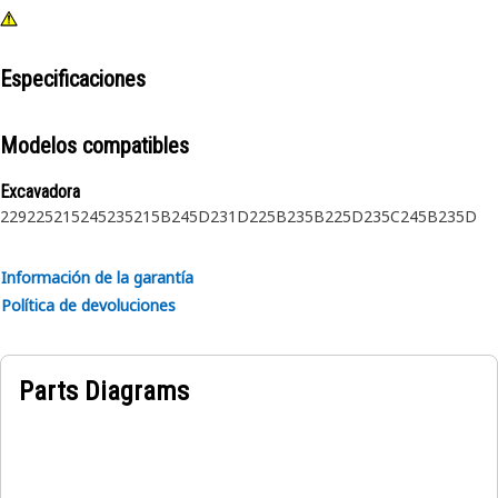
Especificaciones
Modelos compatibles
Excavadora
229
225
215
245
235
215B
245D
231D
225B
235B
225D
235C
245B
235D
Información de la garantía
Política de devoluciones
Parts Diagrams