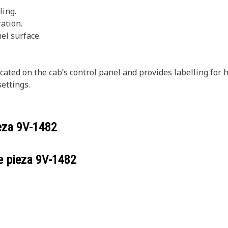
ling.
ation.
nel surface.
located on the cab’s control panel and provides labelling for
settings.
ieza
9V-1482
e pieza
9V-1482