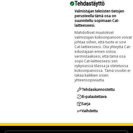
Tehdastäyttö
Valmistajan teknisten tietojen
perusteella tämä osa on
suunniteltu sopimaan Cat-
laitteeseesi.
Mahdolliset muutokset
valmistajan kokoonpanoon voivat
johtaa siihen, että tuote ei sovi
Cat-laitteeseesi. Ota yhteyttä Cat-
edustajaan ennen ostoa
varmistaaksesi, että tämä osa
sopii Cat-laitteeseesi sen
nykyisessä tilassa ja oletetussa
kokoonpanossa. Tämä osoitin ei
takaa kaikkien osien
yhteensopivuutta.
Tehdaskunnostettu
Ei-palautettava
Sarja
Vaihdettu