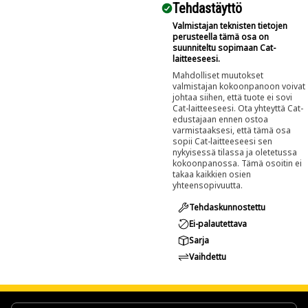
Tehdastäyttö
Valmistajan teknisten tietojen
perusteella tämä osa on
suunniteltu sopimaan Cat-
laitteeseesi.
Mahdolliset muutokset
valmistajan kokoonpanoon voivat
johtaa siihen, että tuote ei sovi
Cat-laitteeseesi. Ota yhteyttä Cat-
edustajaan ennen ostoa
varmistaaksesi, että tämä osa
sopii Cat-laitteeseesi sen
nykyisessä tilassa ja oletetussa
kokoonpanossa. Tämä osoitin ei
takaa kaikkien osien
yhteensopivuutta.
Tehdaskunnostettu
Ei-palautettava
Sarja
Vaihdettu