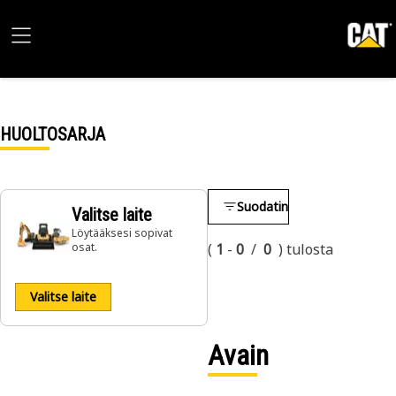
HUOLTOSARJA
Suodatin
Valitse laite
Löytääksesi sopivat
osat.
(
1
-
0
/
0
)
tulosta
Valitse laite
Avain