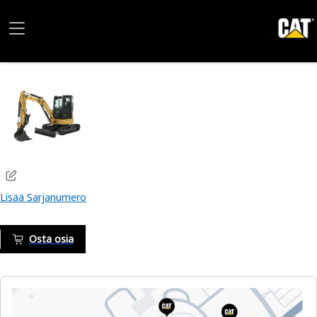
Lisää Sarjanumero
Osta osia