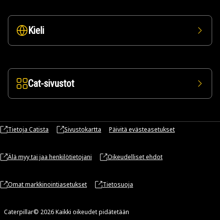
Kieli
Cat-sivustot
Tietoja Catista
Sivustokartta
Päivitä evästeasetukset
Älä myy tai jaa henkilötietojani
Oikeudelliset ehdot
Omat markkinointiasetukset
Tietosuoja
Caterpillar© 2026 Kaikki oikeudet pidätetään