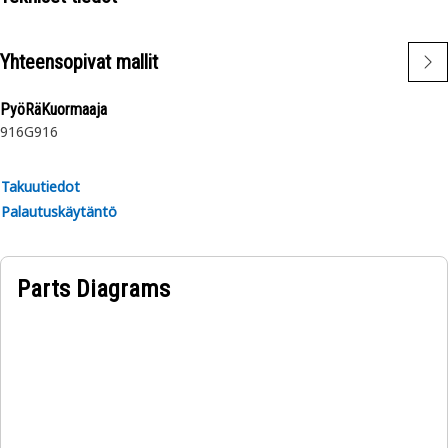
Applications:
The Tee Adapter provides a secure and leak-free
Yhteensopivat mallit
connection between the parts.
PyöRäKuormaaja
916
G916
Takuutiedot
Palautuskäytäntö
Parts Diagrams