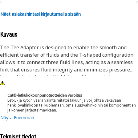
Näet asiakashintasi kirjautumalla sisään
Kuvaus
The Tee Adapter is designed to enable the smooth and
efficient transfer of fluids and the T-shaped configuration
allows it to connect three fluid lines, acting as a seamless
link that ensures fluid integrity and minimizes pressure
losses. It is designed with high-quality material to
withstand demanding conditions encountered during
operation.
Cat®-letkukokoonpanotuotteiden varoitus
Letku- ja kytkin väärä valinta mitätöi takuun ja voi johtaa vakavaan
henkilövahinkoon tai kuolemaan, omaisuusvahinkoihin tai komponenttien
Attributes:
ja koneen järjestelmävikaan.
• The hexagonal shape of the adapter allows for a better
Näytä Enemmän
grip
• Designed with precise specifications to fit accurately
Tekniset tiedot