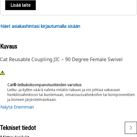
Lisää laite
Näet asiakashintasi kirjautumalla sisään
Kuvaus
Cat Reusable Coupling JIC – 90 Degree Female Swivel
Cat®-letkukokoonpanotuotteiden varoitus
Letku- ja kytkin väärä valinta mitätöi takuun ja voi johtaa vakavaan
henkilövahinkoon tai kuolemaan, omaisuusvahinkoihin tai komponenttien
ja koneen järjestelmävikaan.
Näytä Enemmän
Tekniset tiedot