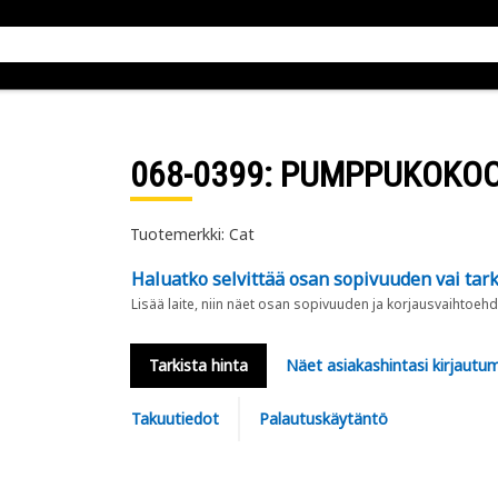
068-0399
: PUMPPUKOKO
Tuotemerkki: Cat
Haluatko selvittää osan sopivuuden vai tark
Lisää laite, niin näet osan sopivuuden ja korjausvaihtoehd
Tarkista hinta
Näet asiakashintasi kirjautum
Takuutiedot
Palautuskäytäntö