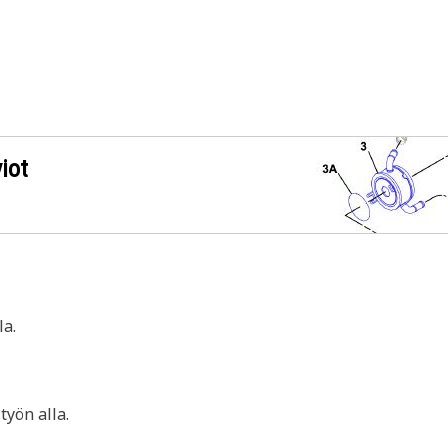
iot
a.
yön alla.