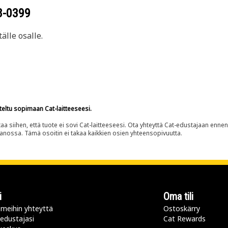
8-0399
älle osalle.
teltu sopimaan Cat-laitteeseesi.
siihen, että tuote ei sovi Cat-laitteeseesi. Ota yhteyttä Cat-edustajaan enne
panossa. Tämä osoitin ei takaa kaikkien osien yhteensopivuutta.
i
Oma tili
meihin yhteyttä
Ostoskärry
 edustajasi
Cat Rewards