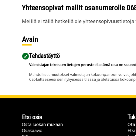
Yhteensopivat mallit osanumerolle
06
Meillä ei tällä hetkellä ole yhteensopivuustietoja t
Avain
Tehdastäyttö
Valmistajan teknisten tietojen perusteella tämä osa on suunni
Mahdolliset muutokset valmistajan kokoonpanoon voivat johtaa 
Cat-laitteeseesi sen nykyisessä tilassa ja oletetussa kokoon
Etsi osia
Tuk
Osta luokan mukaan
Ota 
Osakaavio
Etsi