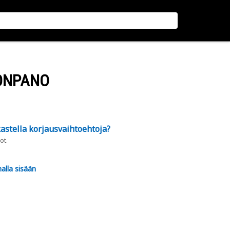
ONPANO
astella korjausvaihtoehtoja?
ot.
alla sisään