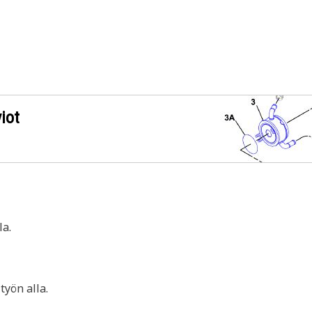
iot
a.
yön alla.