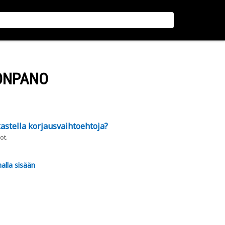
ONPANO
astella korjausvaihtoehtoja?
ot.
alla sisään