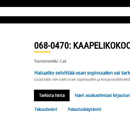
068-0470
: KAAPELIKOKO
Tuotemerkki: Cat
Haluatko selvittää osan sopivuuden vai tark
Lisää laite, niin näet osan sopivuuden ja korjausvaihtoehd
Tarkista hinta
Näet asiakashintasi kirjautum
Takuutiedot
Palautuskäytäntö