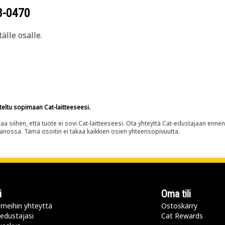
8-0470
älle osalle.
teltu sopimaan Cat-laitteeseesi.
siihen, että tuote ei sovi Cat-laitteeseesi. Ota yhteyttä Cat-edustajaan enne
panossa. Tämä osoitin ei takaa kaikkien osien yhteensopivuutta.
i
Oma tili
meihin yhteyttä
Ostoskärry
 edustajasi
Cat Rewards