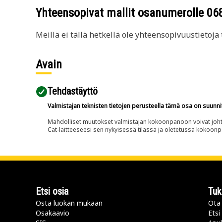
Yhteensopivat mallit osanumerolle
06
Meillä ei tällä hetkellä ole yhteensopivuustietoja t
Avain
Tehdastäyttö
Valmistajan teknisten tietojen perusteella tämä osa on suunni
Mahdolliset muutokset valmistajan kokoonpanoon voivat johtaa 
Cat-laitteeseesi sen nykyisessä tilassa ja oletetussa kokoon
Etsi osia
Tuk
Osta luokan mukaan
Ota 
Osakaavio
Etsi