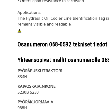
• Offers good resistance to corrosion
Applications:
The Hydraulic Oil Cooler Line Identification Tag s
remains visible and readable.
Osanumeron
068-0592
tekniset tiedot
Yhteensopivat mallit osanumerolle
06
PYÖRÄPUSKUTRAKTORI
834H
KAIVOSKAIVINKONE
5230B 5230
PYÖRÄKUORMAAJA
988H