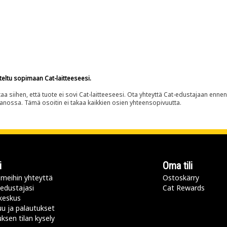
teltu sopimaan Cat-laitteeseesi.
siihen, että tuote ei sovi Cat-laitteeseesi. Ota yhteyttä Cat-edustajaan enne
panossa. Tämä osoitin ei takaa kaikkien osien yhteensopivuutta.
i
Oma tili
meihin yhteyttä
Ostoskärry
 edustajasi
Cat Rewards
keskus
u ja palautukset
uksen tilan kysely