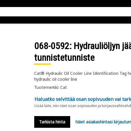
068-0592
: Hydrauliöljyn j
tunnistetunniste
Cat® Hydraulic Oil Cooler Line Identification Tag h
hydraulic oil cooler line
Tuotemerkki: Cat
Haluatko selvittää osan sopivuuden vai tark
Lisää laite, niin näet osan sopivuuden ja korjausvaihtoehd
Tarkista hinta
Näet asiakashintasi kirjautum