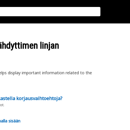
äähdyttimen linjan
elps display important information related to the
astella korjausvaihtoehtoja?
ot.
alla sisään