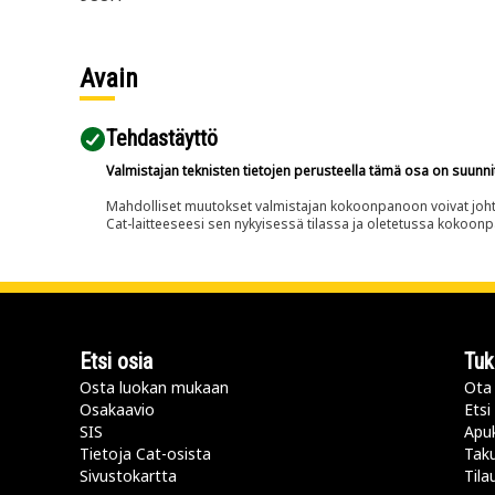
Avain
Tehdastäyttö
Valmistajan teknisten tietojen perusteella tämä osa on suunni
Mahdolliset muutokset valmistajan kokoonpanoon voivat johtaa 
Cat-laitteeseesi sen nykyisessä tilassa ja oletetussa kokoon
Etsi osia
Tuk
Osta luokan mukaan
Ota 
Osakaavio
Etsi
SIS
Apu
Tietoja Cat-osista
Taku
Sivustokartta
Tila