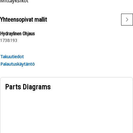
Mittayksiköt
Yhteensopivat mallit
Hydraylinen Ohjaus
173B
193
Takuutiedot
Palautuskäytäntö
Parts Diagrams