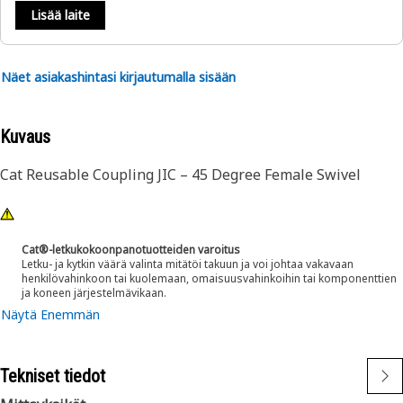
Lisää laite
Näet asiakashintasi kirjautumalla sisään
Kuvaus
Cat Reusable Coupling JIC – 45 Degree Female Swivel
Cat®-letkukokoonpanotuotteiden varoitus
Letku- ja kytkin väärä valinta mitätöi takuun ja voi johtaa vakavaan
henkilövahinkoon tai kuolemaan, omaisuusvahinkoihin tai komponenttien
ja koneen järjestelmävikaan.
Näytä Enemmän
Tekniset tiedot