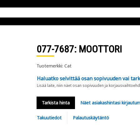
077-7687
: MOOTTORI
Tuotemerkki: Cat
Haluatko selvittää osan sopivuuden vai tark
Lisää laite, niin näet osan sopivuuden ja korjausvaihtoehd
Tarkista hinta
Näet asiakashintasi kirjautum
Takuutiedot
Palautuskäytäntö