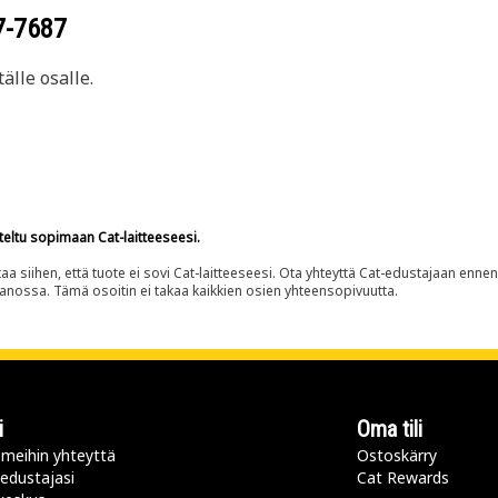
7-7687
älle osalle.
teltu sopimaan Cat-laitteeseesi.
siihen, että tuote ei sovi Cat-laitteeseesi. Ota yhteyttä Cat-edustajaan enne
panossa. Tämä osoitin ei takaa kaikkien osien yhteensopivuutta.
i
Oma tili
meihin yhteyttä
Ostoskärry
 edustajasi
Cat Rewards