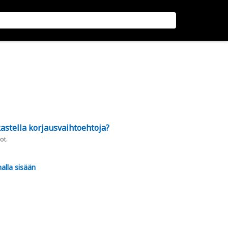
astella korjausvaihtoehtoja?
ot.
alla sisään