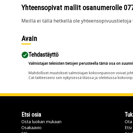
Yhteensopivat mallit osanumerolle
07
Meillä ei tällä hetkellä ole yhteensopivuustietoja t
Avain
Tehdastäyttö
Valmistajan teknisten tietojen perusteella tämä osa on suunni
Mahdolliset muutokset valmistajan kokoonpanoon voivat johtaa 
Cat-laitteeseesi sen nykyisessä tilassa ja oletetussa kokoon
Etsi osia
Tuk
Osta luokan mukaan
Ota 
Osakaavio
Etsi