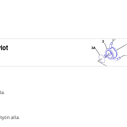
iot
a.
yön alla.