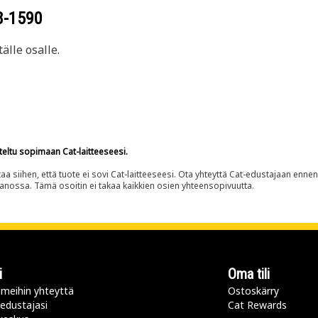
8-1590
älle osalle.
teltu sopimaan Cat-laitteeseesi.
siihen, että tuote ei sovi Cat-laitteeseesi. Ota yhteyttä Cat-edustajaan enne
panossa. Tämä osoitin ei takaa kaikkien osien yhteensopivuutta.
i
Oma tili
meihin yhteyttä
Ostoskärry
 edustajasi
Cat Rewards