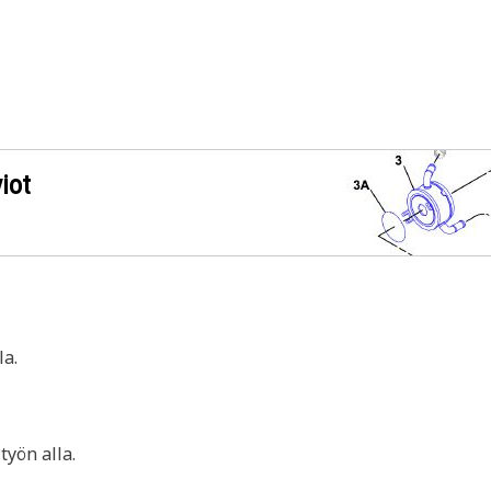
iot
a.
yön alla.