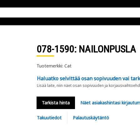
078-1590
: NAILONPUSLA
Tuotemerkki: Cat
Haluatko selvittää osan sopivuuden vai tark
Lisää laite, niin näet osan sopivuuden ja korjausvaihtoehd
Tarkista hinta
Näet asiakashintasi kirjautum
Takuutiedot
Palautuskäytäntö