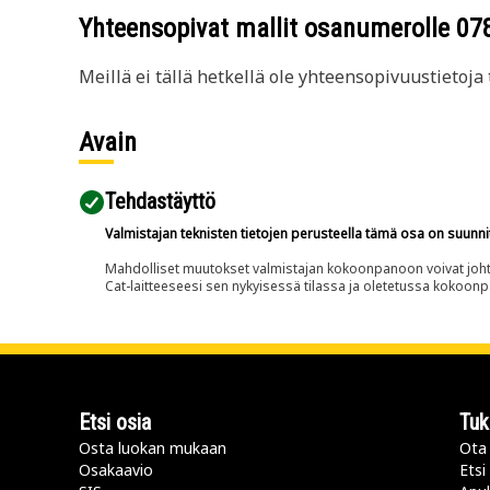
Yhteensopivat mallit osanumerolle
07
Meillä ei tällä hetkellä ole yhteensopivuustietoja t
Avain
Tehdastäyttö
Valmistajan teknisten tietojen perusteella tämä osa on suunni
Mahdolliset muutokset valmistajan kokoonpanoon voivat johtaa 
Cat-laitteeseesi sen nykyisessä tilassa ja oletetussa kokoon
Etsi osia
Tuk
Osta luokan mukaan
Ota 
Osakaavio
Etsi