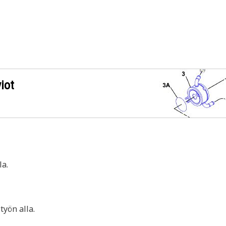
iot
a.
yön alla.