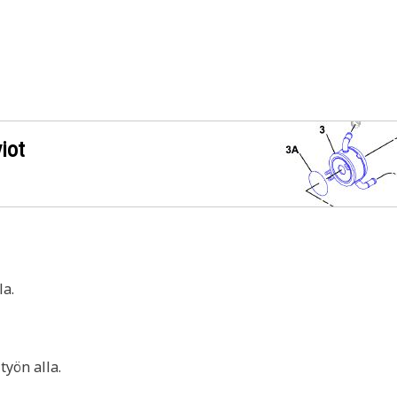
iot
a.
yön alla.