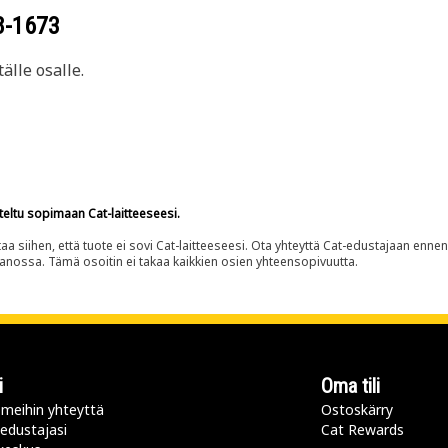
8-1673
älle osalle.
teltu sopimaan Cat-laitteeseesi.
siihen, että tuote ei sovi Cat-laitteeseesi. Ota yhteyttä Cat-edustajaan enne
panossa. Tämä osoitin ei takaa kaikkien osien yhteensopivuutta.
i
Oma tili
meihin yhteyttä
Ostoskärry
 edustajasi
Cat Rewards