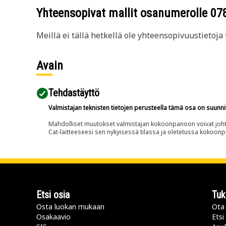
Yhteensopivat mallit osanumerolle
07
Meillä ei tällä hetkellä ole yhteensopivuustietoja t
Avain
Tehdastäyttö
Valmistajan teknisten tietojen perusteella tämä osa on suunni
Mahdolliset muutokset valmistajan kokoonpanoon voivat johtaa 
Cat-laitteeseesi sen nykyisessä tilassa ja oletetussa kokoon
Etsi osia
Tuk
Osta luokan mukaan
Ota 
Osakaavio
Etsi