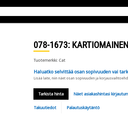
078-1673
: KARTIOMAINEN
Tuotemerkki: Cat
Haluatko selvittää osan sopivuuden vai tark
Lisää laite, niin näet osan sopivuuden ja korjausvaihtoehd
Tarkista hinta
Näet asiakashintasi kirjautum
Takuutiedot
Palautuskäytäntö