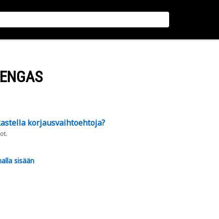
RENGAS
astella korjausvaihtoehtoja?
ot.
alla sisään