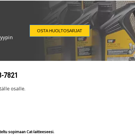
OSTA HUOLTOSARJAT
tyypin
8-7821
älle osalle.
teltu sopimaan Cat-laitteeseesi.