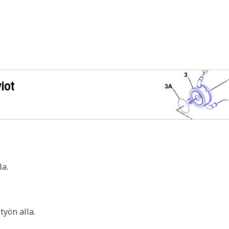
iot
a.
yön alla.