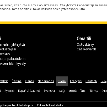
siihen, että tuote ei sovi Cat-laitteeseesi. Ota yhteyttä Cat-edustajaan enne
panossa. Tämä osoitin ei takaa kaikkien osien yhteensopivuutta.
i
Oma tili
meihin yhteyttä
Ostoskärry
 edustajasi
Cat Rewards
keskus
u ja palautukset
uksen tilan kysely
體中文
Čeština
Dansk
Nederlands
Suomi
Français
Deutsch
Ελλη
ă
Русский
Español (Latino)
Svenska
தமிழ்
తెలుగు
ไทย
Türkçe
Укр
y tai jaa henkilötietojani
Oikeudelliset ehdot