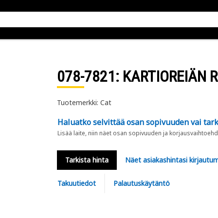
078-7821
: KARTIOREIÄN 
Tuotemerkki: Cat
Haluatko selvittää osan sopivuuden vai tark
Lisää laite, niin näet osan sopivuuden ja korjausvaihtoehd
Tarkista hinta
Näet asiakashintasi kirjautum
Takuutiedot
Palautuskäytäntö