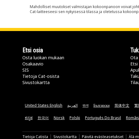
Mahdolliset muutokset valmistajan kokoonpanoon voivat johtaa 
Cat-laitteeseesi sen nykyisessä tilassa ja oletetussa kokoon
Etsi osia
Tuk
Osta luokan mukaan
Ota 
Osakaavio
Etsi
SIS
Apu
Tietoja Cat-osista
Taku
Sivustokartta
Tila
United States English
العربية
বাংলা
Български
简体中文
繁
ಕನ್ನಡ
한국어
Norsk
Polski
Português Do Brasil
Român
Tietoja Catista
Sivustokartta
Päivitä evästeasetukset
Älä my