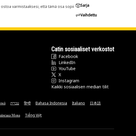
Sarja
n ostoa varmistaaksesi, että tämä osa sopii
Vaihdettu
Catin sosiaaliset verkostot
Facebook
LinkedIn
YouTube
X
Instagram
Kaikki sosiaalisen median tilit
νικά
עברית
हिन्दी
Bahasa Indonesia
Italiano
日本語
аїнська Мова
Tiếng Việt